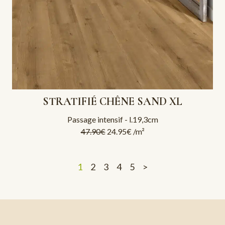
STRATIFIÉ CHÊNE SAND XL
Passage intensif - l.19,3cm
47.90
€
24.95
€
/m²
1
2
3
4
5
>