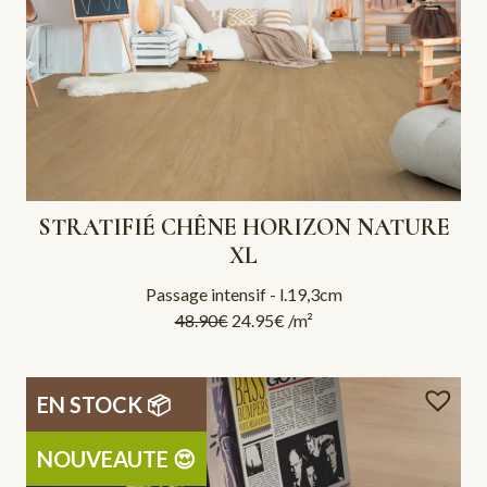
STRATIFIÉ CHÊNE HORIZON NATURE
XL
Passage intensif - l.19,3cm
48.90
€
24.95
€
/m²
EN STOCK 📦
NOUVEAUTE 😍