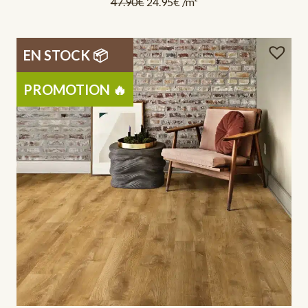
47.90
€
24.95
€
/m²
EN STOCK 📦
PROMOTION 🔥