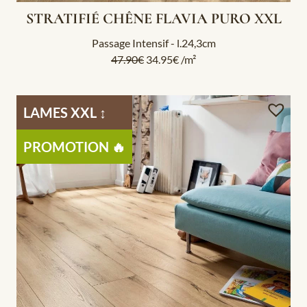
STRATIFIÉ CHÊNE FLAVIA PURO XXL
Passage Intensif - l.24,3cm
47.90
€
34.95
€
/m²
LAMES XXL ↕️
PROMOTION 🔥