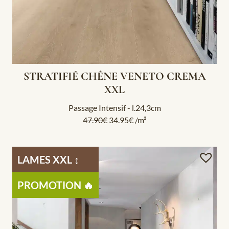
STRATIFIÉ CHÊNE VENETO CREMA
XXL
Passage Intensif - l.24,3cm
47.90
€
34.95
€
/m²
LAMES XXL ​↕️
PROMOTION 🔥