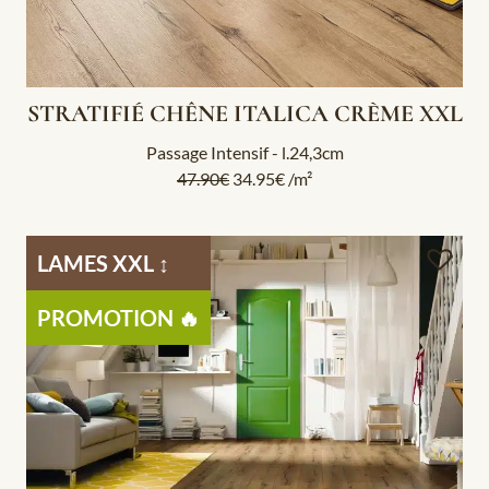
STRATIFIÉ CHÊNE ITALICA CRÈME XXL
Passage Intensif - l.24,3cm
47.90
€
34.95
€
/m²
LAMES XXL ↕️
PROMOTION 🔥