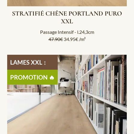
STRATIFIÉ CHÊNE PORTLAND PURO
XXL
Passage Intensif - l.24,3cm
47.90
€
34.95
€
/m²
LAMES XXL ↕️
PROMOTION 🔥