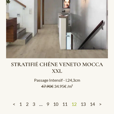
STRATIFIÉ CHÊNE VENETO MOCCA
XXL
Passage Intensif - l.24,3cm
47.90
€
34.95
€
/m²
<
1
2
3
…
9
10
11
12
13
14
>