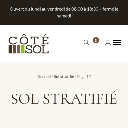
Ouvert du lundi au vendredi de 08:00 à 18:30 – fermé le
samedi
0
Accueil
/
Sol stratifié
/ Page 12
SOL STRATIFIÉ