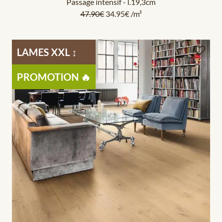
Passage intensif - l.19,3cm
47.90
€
34.95
€
/m²
LAMES XXL ↕️
PROMOTION 🔥