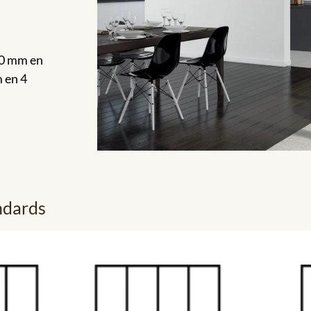
700 mm en
 en 4
ndards