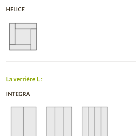
HÉLICE
La verrière L :
INTEGRA