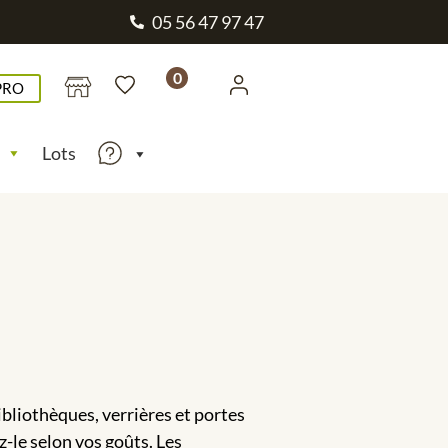
05 56 47 97 47
0
PRO
Lots
bliothèques, verrières et portes
-le selon vos goûts. Les