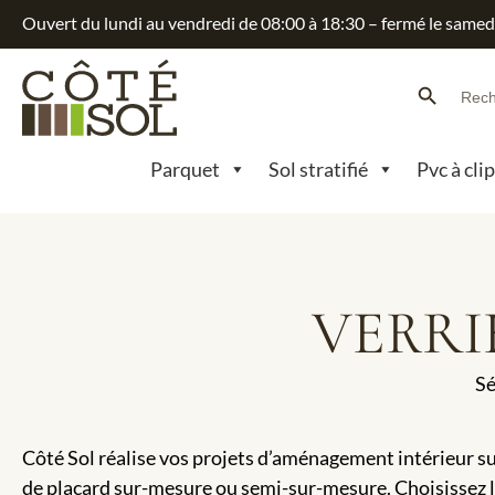
Ouvert du lundi au vendredi de 08:00 à 18:30 – fermé le samed
Search Button
Searc
for:
Parquet
Sol stratifié
Pvc à cli
VERRI
Sé
Côté Sol réalise vos projets d’aménagement intérieur s
de placard sur-mesure ou semi-sur-mesure. Choisissez l