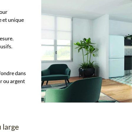
pour
e et unique
esure.
usifs.
fondre dans
ir ou argent
u large