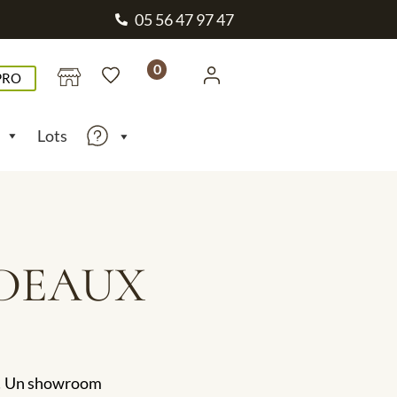
05 56 47 97 47
0
PRO
Lots
RDEAUX
c ! Un showroom