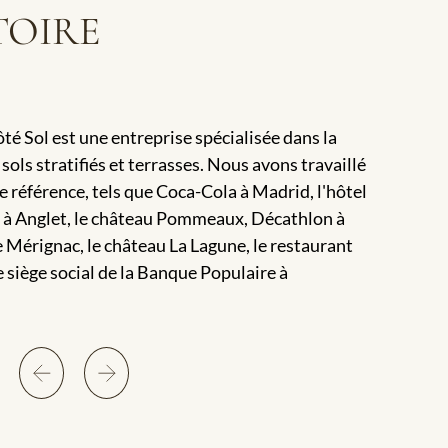
TOIRE
2009
té Sol est une entreprise spécialisée dans la
Nous avons
 sols stratifiés et terrasses. Nous avons travaillé
parquets e
 référence, tels que Coca-Cola à Madrid, l'hôtel
produits.
s à Anglet, le château Pommeaux, Décathlon à
 Mérignac, le château La Lagune, le restaurant
le siège social de la Banque Populaire à