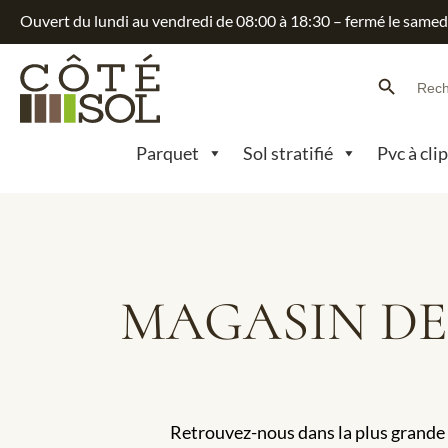
Ouvert du lundi au vendredi de 08:00 à 18:30 – fermé le samed
Search Button
Searc
for:
Parquet
Sol stratifié
Pvc à cli
MAGASIN DE
Retrouvez-nous dans la plus grande