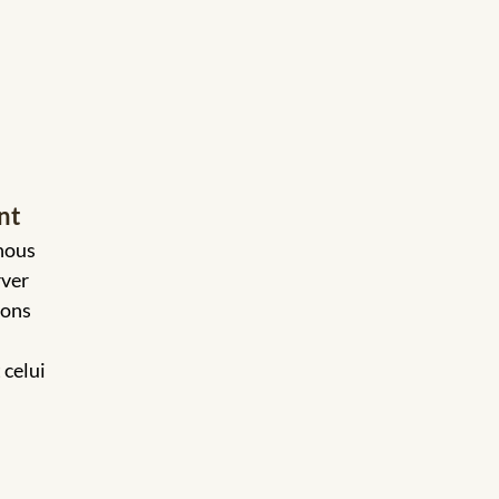
nt
 nous
rver
sons
 celui