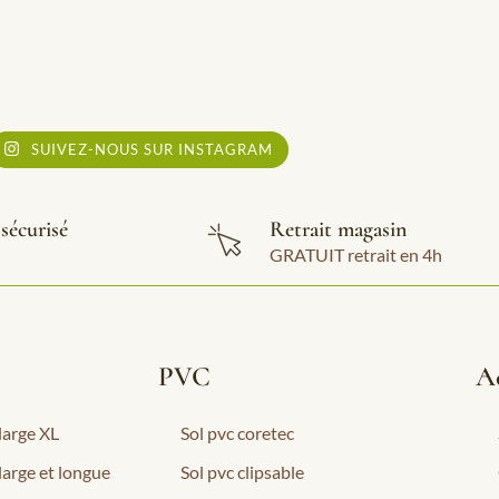
SUIVEZ-NOUS SUR INSTAGRAM
sécurisé
Retrait magasin
GRATUIT retrait en 4h
PVC
Ac
 large XL
Sol pvc coretec
 large et longue
Sol pvc clipsable