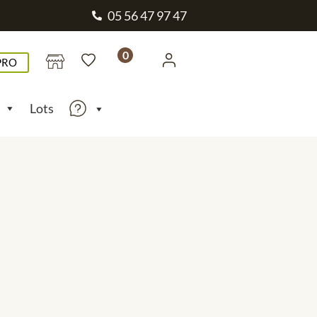
05 56 47 97 47
0
PRO
Lots