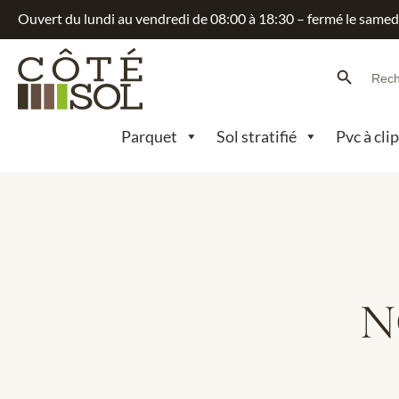
Ouvert du lundi au vendredi de 08:00 à 18:30 – fermé le samed
Search Button
Searc
for:
Parquet
Sol stratifié
Pvc à cli
N