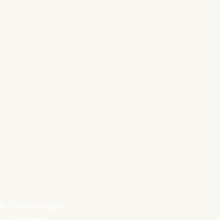
e : avantages,
 d’experts