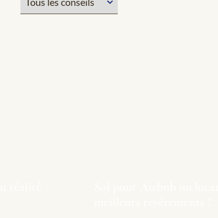
u réalité
Sol pour Airbnb ou locati
meilleurs revêtements ?