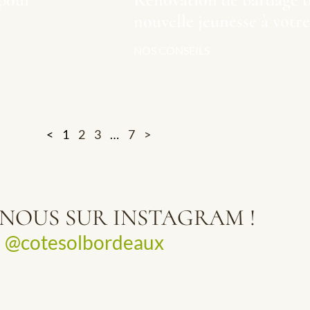
nouvelle jeunesse à votre
NOS CONSEILS
<
1
2
3
…
7
>
-NOUS SUR INSTAGRAM !
@cotesolbordeaux