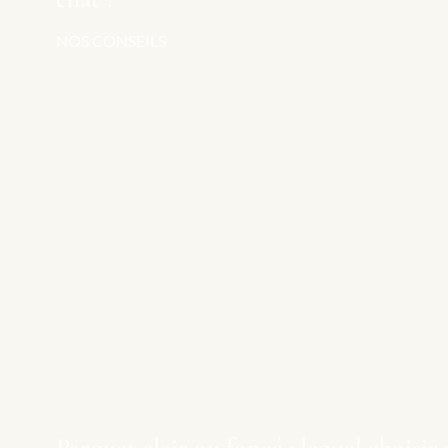
NOS CONSEILS
Parquet clair ou foncé : lequel choisir