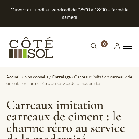
Ouvert du lundi au vendredi de 08:00 à 18:30 – fermé le
samedi
0
Accueil
/
Nos conseils
/
Carrelage
/ Carreaux imitation carreaux de
ciment : le charme rétro au service de la modernité
Carreaux imitation
carreaux de ciment : le
charme rétro au service