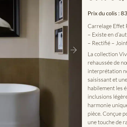
Prix du colis :
83
Carrelage Effet
– Existe en d’au
– Rectifié – Joi
La collection Vi
rehaussée de nœ
interprétation n
saisissant et un
habilement les é
inclusions légèr
harmonie unique
pièce. Conçue p
une touche de ra