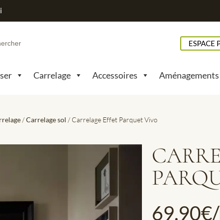
i
h
ESPACE 
pser
Carrelage
Accessoires
Aménagements
rrelage
/
Carrelage sol
/ Carrelage Effet Parquet Vivo
CARRE
PARQU
69.90
€