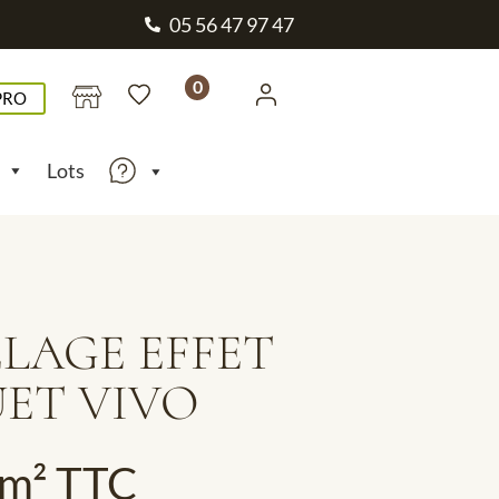
05 56 47 97 47
0
PRO
Lots
LAGE EFFET
ET VIVO
/m² TTC