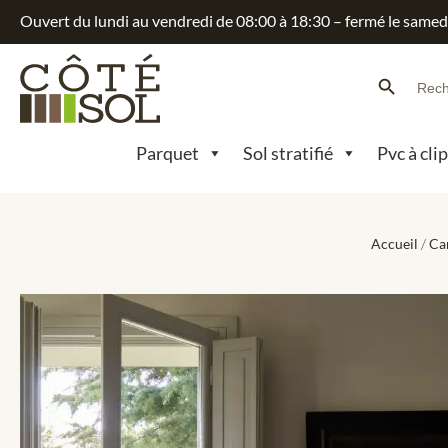
Ouvert du lundi au vendredi de 08:00 à 18:30 – fermé le samed
Search Button
Searc
for:
Parquet
Sol stratifié
Pvc à cli
Accueil
/
Ca