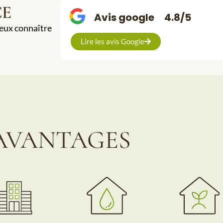
CE
Avis google
4.8/5
ieux connaître
Lire les avis Google
AVANTAGES