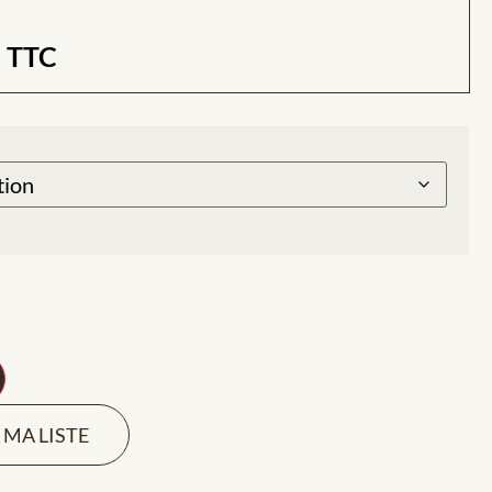
€
TTC
 MA LISTE