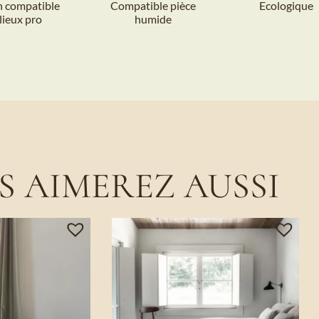
n compatible
Compatible pièce
Ecologique
lieux pro
humide
S AIMEREZ AUSSI