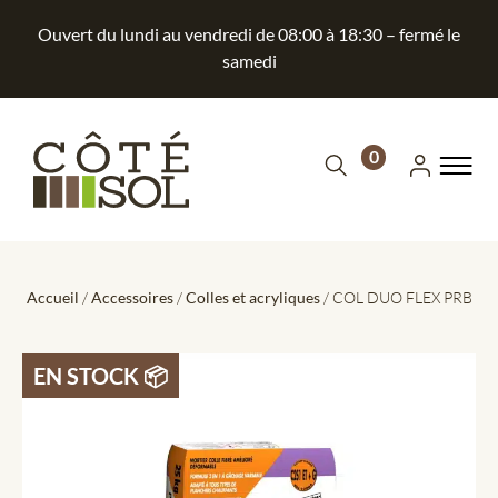
Ouvert du lundi au vendredi de 08:00 à 18:30 – fermé le
samedi
0
Accueil
/
Accessoires
/
Colles et acryliques
/ COL DUO FLEX PRB
EN STOCK 📦