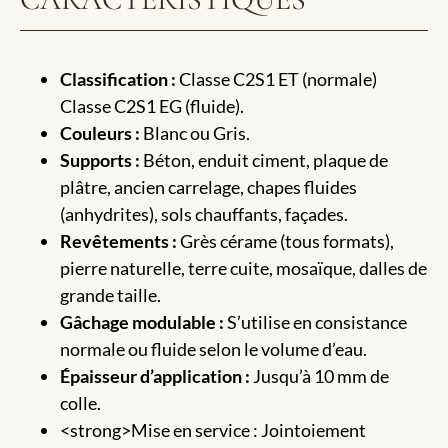
Classification :
Classe C2S1 ET (normale)
Classe C2S1 EG (fluide).
Couleurs :
Blanc ou Gris.
Supports :
Béton, enduit ciment, plaque de
plâtre, ancien carrelage, chapes fluides
(anhydrites), sols chauffants, façades.
Revêtements :
Grès cérame (tous formats),
pierre naturelle, terre cuite, mosaïque, dalles de
grande taille.
Gâchage modulable :
S’utilise en consistance
normale ou fluide selon le volume d’eau.
Épaisseur d’application :
Jusqu’à 10 mm de
colle.
<strong>Mise en service : Jointoiement