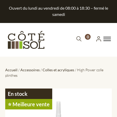
Ouvert du lundi au vendredi de 08:00 à 18:30 – fermé le
samedi
0
Accueil
/
Accessoires
/
Colles et acryliques
/ High Power colle
plinthes
En stock
⭐️ Meilleure vente