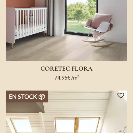
CORETEC FLORA
74.95
€
/m²
EN STOCK 📦