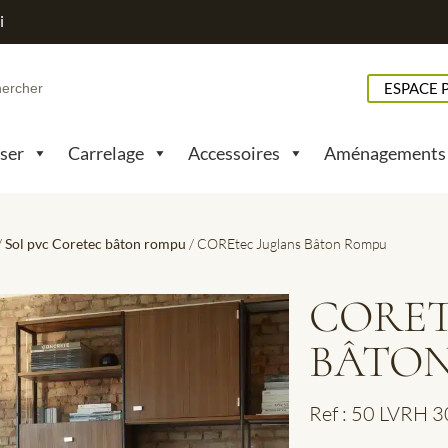
i
h
ESPACE 
pser
Carrelage
Accessoires
Aménagements
/
Sol pvc Coretec bâton rompu
/ COREtec Juglans Bâton Rompu
CORET
BÂTO
Ref : 50 LVRH 