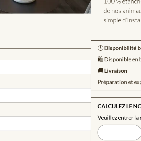
100 % étanches
de nos animau
simple d’instal
🕒
Disponibilité 
🛍️ Disponible en
🚚 Livraison
Préparation et ex
CALCULEZ LE N
Veuillez entrer la