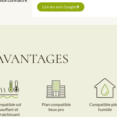
Lire les avis Google
AVANTAGES
patible sol
Plan compatible
Compatible piè
hauffant et
lieux pro
humide
fraichissant