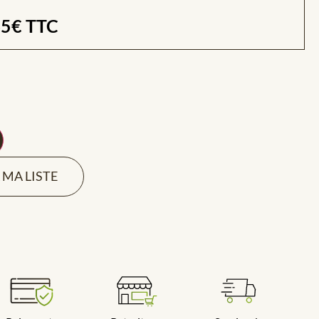
45
€
TTC
 MA LISTE