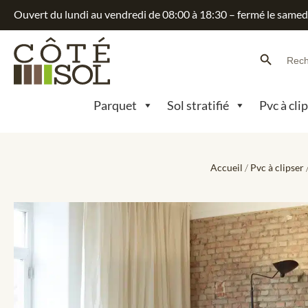
Ouvert du lundi au vendredi de 08:00 à 18:30 – fermé le samed
Search Button
Searc
for:
Parquet
Sol stratifié
Pvc à cli
Accueil
/
Pvc à clipser