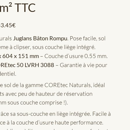
/m² TTC
3.45
€
urals
Juglans Bâton Rompu
. Pose facile, sol
me à clipser, sous couche liège intégré.
x 604 x 151 mm
– Couche d’usure 0.55 mm.
REtec 50 LVRH 3088
– Garantie à vie pour
entiel.
 sol de la gamme COREtec Naturals, idéal
ets avec peu de hauteur de réservation
mm sous couche comprise !).
âce sa sous-couche en liège intégrée. Facile à
âce à la couche d’usure haute performance.