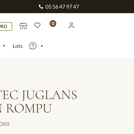
05 56 47 97 47
0
PRO
Lots
EC JUGLANS
N ROMPU
3088