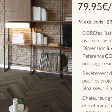
79.95
€
Prix du colis :
23
COREtec Nat
pvc avec systè
Dimension
8 
Référence
CO
un usage résid
Revêtement de
pour les proj
(épaisseur 8 
Chaleureux gr
entretenir gr