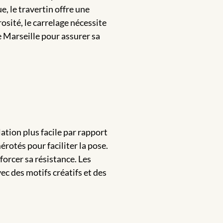
, le travertin offre une
osité, le carrelage nécessite
e Marseille pour assurer sa
lation plus facile par rapport
rotés pour faciliter la pose.
orcer sa résistance. Les
vec des motifs créatifs et des