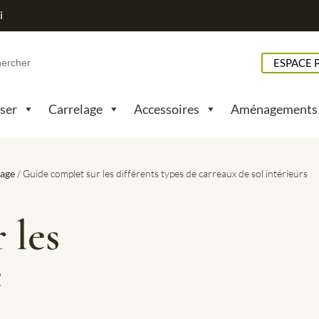
i
h
ESPACE 
pser
Carrelage
Accessoires
Aménagements
lage
/ Guide complet sur les différents types de carreaux de sol intérieurs
 les
e