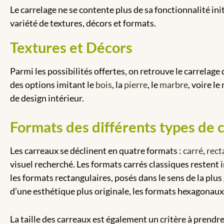
Le carrelage ne se contente plus de sa fonctionnalité init
variété de textures, décors et formats.
Textures et Décors
Parmi les possibilités offertes, on retrouve le carrelage 
des options imitant le
bois
, la
pierre
, le
marbre
, voire l
de design intérieur.
Formats des différents types de c
Les carreaux se déclinent en quatre formats :
carré
,
rect
visuel recherché. Les formats carrés classiques restent 
les formats rectangulaires, posés dans le sens de la plu
d’une esthétique plus originale, les formats hexagonaux 
La taille des carreaux est également un critère à prendr