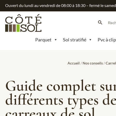
Ouvert du lundi au vendredi de 08:00 à 18:30 – fermé le samed
Search Button
Searc
for:
Parquet
Sol stratifié
Pvc à cli
Accueil
/
Nos conseils
/
Carre
Guide complet sur
différents types d
carreaux de sol