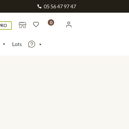
05 56 47 97 47
0
PRO
Lots