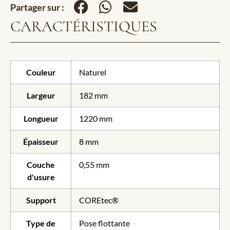
Partager sur :
CARACTÉRISTIQUES
Couleur
Naturel
Largeur
182 mm
Longueur
1220 mm
Épaisseur
8 mm
Couche
0,55 mm
d'usure
Support
COREtec®
Type de
Pose flottante