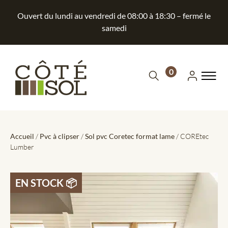
Ouvert du lundi au vendredi de 08:00 à 18:30 – fermé le
samedi
0
Accueil
/
Pvc à clipser
/
Sol pvc Coretec format lame
/ COREtec
Lumber
EN STOCK 📦