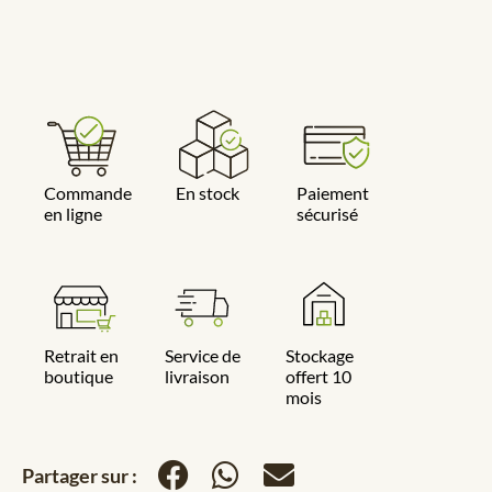
Commande
En stock
Paiement
en ligne
sécurisé
Retrait en
Service de
Stockage
boutique
livraison
offert 10
mois
Partager sur :