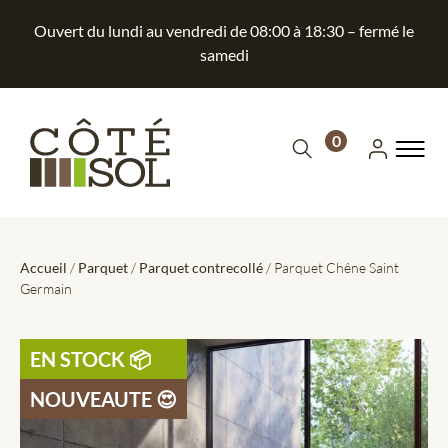
Ouvert du lundi au vendredi de 08:00 à 18:30 – fermé le
samedi
0
Accueil
/
Parquet
/
Parquet contrecollé
/ Parquet Chêne Saint
Germain
EN STOCK ​📦
NOUVEAUTE 😍