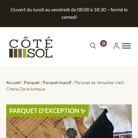
Ouvert du lundi au vendredi de 08:00 à 18:30 – fermé le
samedi
0
Accueil
/
Parquet
/
Parquet massif
/ Parquet de Versailles Vieilli
Chêne Doré Antique
PARQUET D'EXCEPTION​ ✨