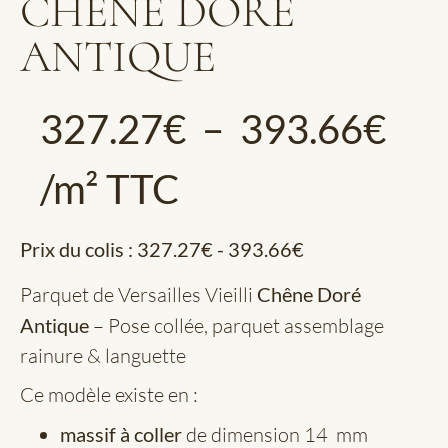
CHÊNE DORÉ
ANTIQUE
327.27
€
–
393.66
€
/m² TTC
Prix du colis :
327.27
€
-
393.66
€
Parquet de Versailles Vieilli
Chêne Doré
Antique
– Pose collée, parquet assemblage
rainure & languette
Ce modèle existe en :
massif à coller
de dimension 14 mm