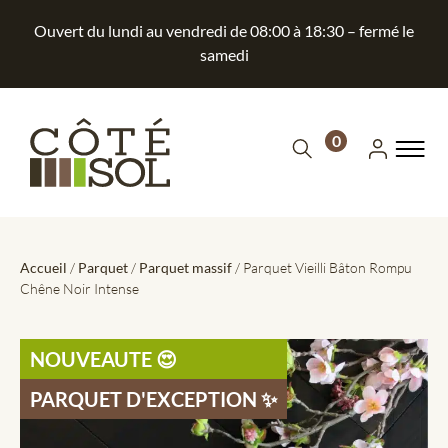
Ouvert du lundi au vendredi de 08:00 à 18:30 – fermé le
samedi
0
Accueil
/
Parquet
/
Parquet massif
/ Parquet Vieilli Bâton Rompu
Chêne Noir Intense
NOUVEAUTE 😍​
PARQUET D'EXCEPTION​ ✨