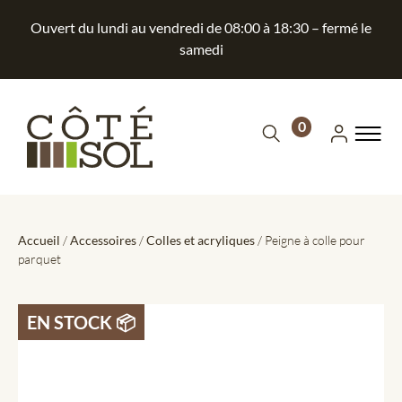
Ouvert du lundi au vendredi de 08:00 à 18:30 – fermé le
samedi
0
Accueil
/
Accessoires
/
Colles et acryliques
/ Peigne à colle pour
parquet
EN STOCK 📦