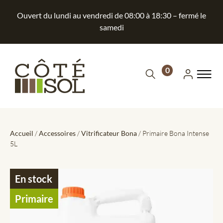
Ouvert du lundi au vendredi de 08:00 à 18:30 – fermé le
samedi
0
Accueil
/
Accessoires
/
Vitrificateur Bona
/ Primaire Bona Intense
5L
En stock
Primaire