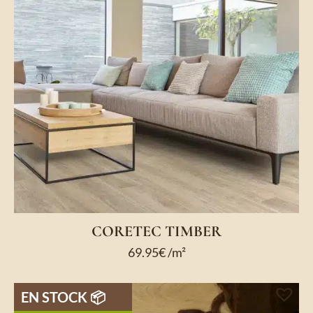
CORETEC TIMBER
69.95
€
/m²
EN STOCK 📦