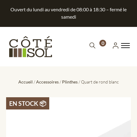
Ouvert du lundi au vendredi de 08:00 à 18:30 – fermé le
samedi
0
Accueil
/
Accessoires
/
Plinthes
/ Quart de rond blanc
EN STOCK 📦