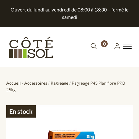
Ouvert du lundi au vendredi de 08:00 à 18:30 – fermé le
samedi
0
Accueil
/
Accessoires
/
Ragréage
/ Ragréage P4S Planifibre PRB
25kg
En stock