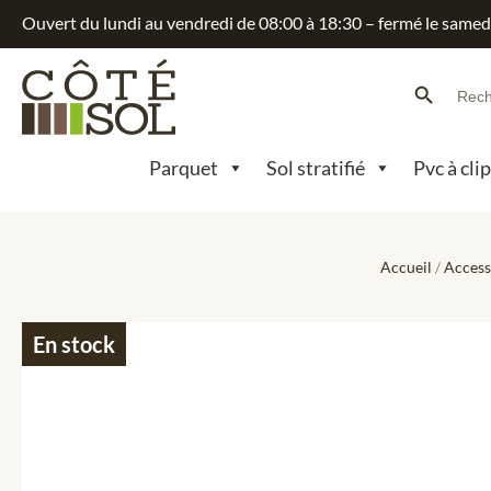
Ouvert du lundi au vendredi de 08:00 à 18:30 – fermé le samed
Search Button
Searc
for:
Parquet
Sol stratifié
Pvc à cli
Accueil
/
Access
En stock