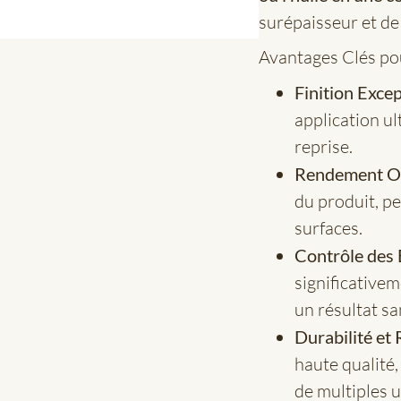
surépaisseur et de 
Avantages Clés pou
Finition Excep
application ul
reprise.
Rendement Op
du produit, p
surfaces.
Contrôle des B
significativem
un résultat sa
Durabilité et R
haute qualité,
de multiples u