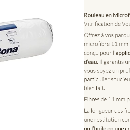
Rouleau en Micro
Vitrification de Vo
Offrez à vos parqu
microfibre 11 mm 
conçu pour l’
applic
d’eau.
Il garantis 
vous soyez un pro
particulier soucieu
bien fait.
Fibres de 11 mm po
La longueur des fi
une restitution con
ou l’huile en une c