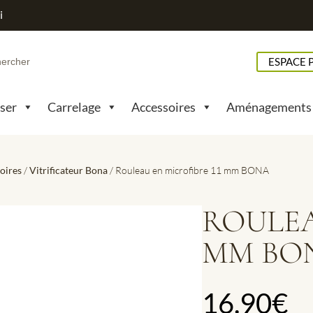
i
h
ESPACE 
pser
Carrelage
Accessoires
Aménagements
oires
/
Vitrificateur Bona
/ Rouleau en microfibre 11 mm BONA
ROULEA
MM BO
16.90
€