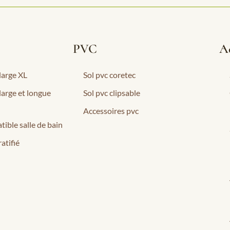
PVC
Ac
 large XL
Sol pvc coretec
 large et longue
Sol pvc clipsable
Accessoires pvc
tible salle de bain
atifié