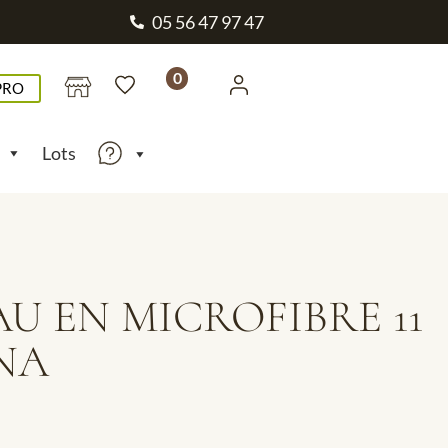
05 56 47 97 47
0
PRO
Lots
U EN MICROFIBRE 11
NA