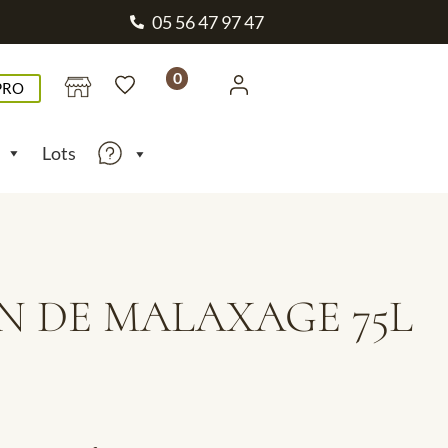
05 56 47 97 47
0
PRO
Lots
N DE MALAXAGE 75L