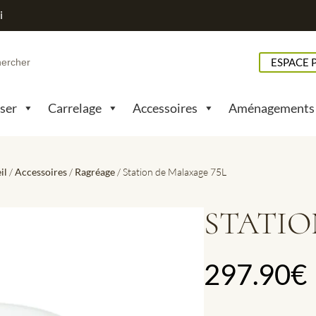
i
h
ESPACE 
pser
Carrelage
Accessoires
Aménagements
il
/
Accessoires
/
Ragréage
/ Station de Malaxage 75L
STATIO
297.90
€