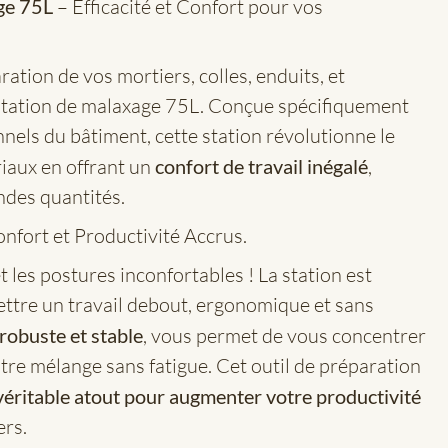
ge 75L
– Efficacité et Confort pour vos
ation de vos mortiers, colles, enduits, et
 station de malaxage 75L. Conçue spécifiquement
nnels du bâtiment, cette station révolutionne le
iaux en offrant un
confort de travail inégalé
,
des quantités.
onfort et Productivité Accrus.
et les postures inconfortables ! La station est
ttre un travail debout, ergonomique et sans
 robuste et stable
, vous permet de vous concentrer
otre mélange sans fatigue. Cet outil de préparation
véritable atout pour augmenter votre productivité
ers.