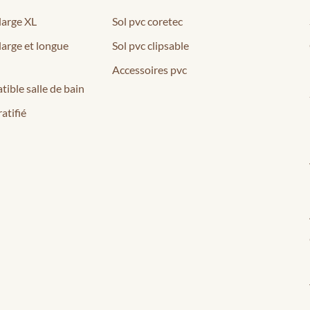
 large XL
Sol pvc coretec
 large et longue
Sol pvc clipsable
Accessoires pvc
tible salle de bain
atifié