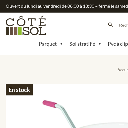
Ouvert du lundi au vendredi de 08:00 à 18:30 – fermé le samed
Search Button
Searc
for:
Parquet
Sol stratifié
Pvc à cli
Accue
En stock