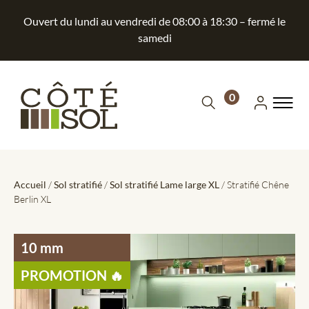
Ouvert du lundi au vendredi de 08:00 à 18:30 – fermé le
samedi
0
Accueil
/
Sol stratifié
/
Sol stratifié Lame large XL
/ Stratifié Chêne
Berlin XL
10 mm
PROMOTION 🔥