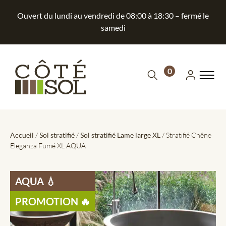
Ouvert du lundi au vendredi de 08:00 à 18:30 – fermé le
samedi
0
Accueil
/
Sol stratifié
/
Sol stratifié Lame large XL
/ Stratifié Chêne
Eleganza Fumé XL AQUA
AQUA 💧
PROMOTION 🔥