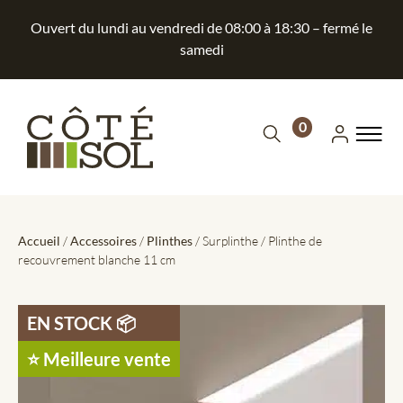
Ouvert du lundi au vendredi de 08:00 à 18:30 – fermé le
samedi
0
Accueil
/
Accessoires
/
Plinthes
/ Surplinthe / Plinthe de
recouvrement blanche 11 cm
EN STOCK ​📦
⭐️ Meilleure vente