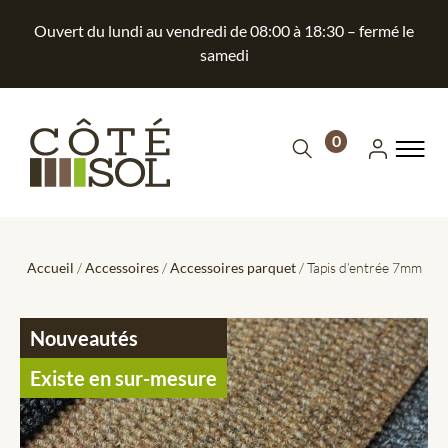
Ouvert du lundi au vendredi de 08:00 à 18:30 – fermé le
samedi
0
Accueil
/
Accessoires
/
Accessoires parquet
/ Tapis d’entrée 7mm
Nouveautés
Existe en sur-mesure