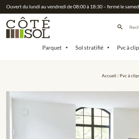
Ouvert du lundi au vendredi de 08:00 à 18:30 – fermé le samed
Search Button
Searc
for:
Parquet
Sol stratifié
Pvc à cli
Accueil
/
Pvc à clip