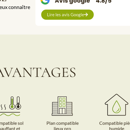
Avis google
4.8/5
ieux connaître
Lire les avis Google
AVANTAGES
patible sol
Plan compatible
Compatible piè
hauffant et
lieux pro
humide