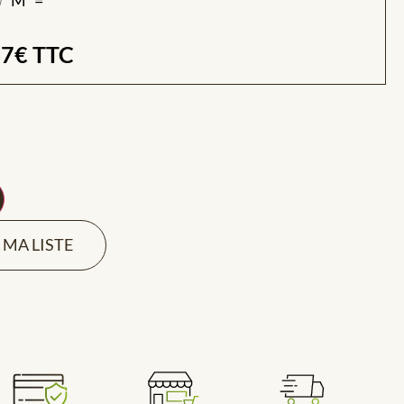
47
€
TTC
 MA LISTE