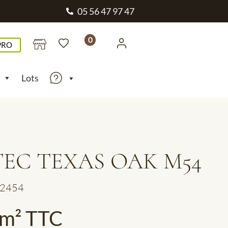
05 56 47 97 47
0
PRO
Lots
EC TEXAS OAK M54
 2454
/m² TTC