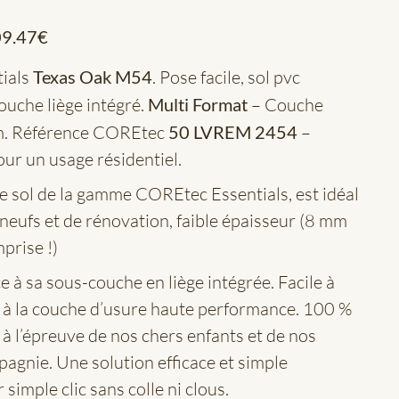
9.47
€
ials
Texas Oak M54
. Pose facile, sol pvc
couche liège intégré.
Multi Format
– Couche
m. Référence COREtec
50 LVREM 2454
–
our un usage résidentiel.
e sol de la gamme COREtec Essentials, est idéal
 neufs et de rénovation, faible épaisseur (8 mm
prise !)
 à sa sous-couche en liège intégrée. Facile à
e à la couche d’usure haute performance. 100 %
, à l’épreuve de nos chers enfants et de nos
agnie. Une solution efficace et simple
r simple clic sans colle ni clous.