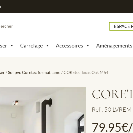
i
h
ESPACE 
pser
Carrelage
Accessoires
Aménagements
ser
/
Sol pvc Coretec format lame
/ COREtec Texas Oak M54
CORET
Ref : 50 LVREM
79.95
€