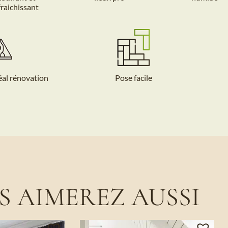
fraichissant
éal rénovation
Pose facile
S AIMEREZ AUSSI