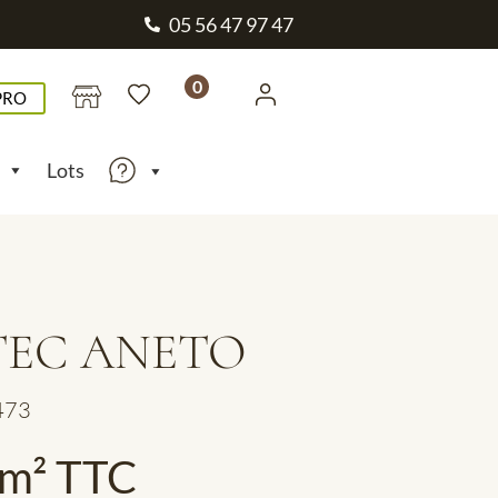
05 56 47 97 47
0
PRO
Lots
EC ANETO
3473
/m² TTC