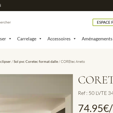
i
h
ESPACE 
pser
Carrelage
Accessoires
Aménagements
 clipser
/
Sol pvc Coretec format dalle
/ COREtec Aneto
CORET
Ref : 50 LVTE 
74.95
€