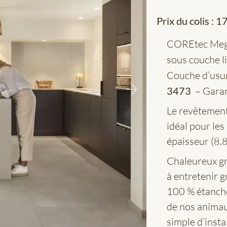
Prix du colis :
17
COREtec Meg
sous couche l
Couche d’usu
3473
– Garant
Le revêtement
idéal pour les
épaisseur (8.
Chaleureux gr
à entretenir 
100 % étanches
de nos animau
simple d’instal