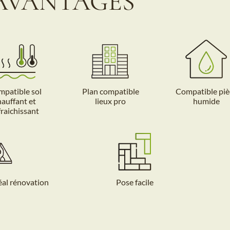
AVANTAGES
patible sol
Plan compatible
Compatible piè
hauffant et
lieux pro
humide
fraichissant
éal rénovation
Pose facile