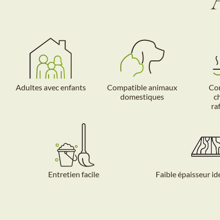
Adultes avec enfants
Compatible animaux
Com
domestiques
c
ra
Entretien facile
Faible épaisseur id