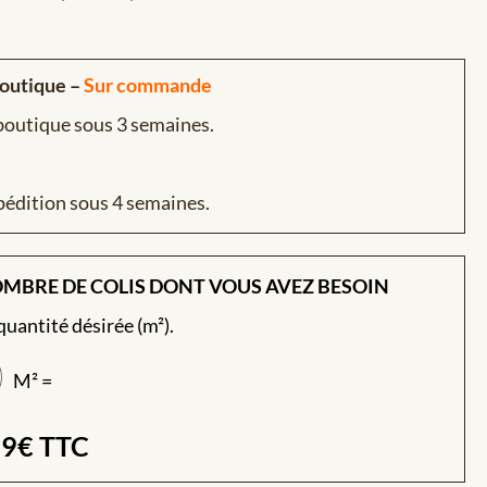
boutique –
Sur commande
 boutique sous 3 semaines.
pédition sous 4 semaines.
OMBRE DE COLIS DONT VOUS AVEZ BESOIN
 quantité désirée (m²).
M² =
89
€
TTC