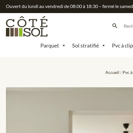
Ouvert du lundi au vendredi de 08:00 à 18:30 – fermé le samed
Search Button
Searc
for:
Parquet
Sol stratifié
Pvc à cli
Accueil
/
Pvc à