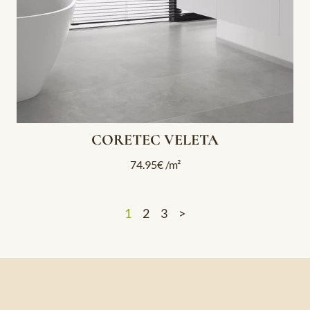
CORETEC VELETA
74.95
€
/m²
1
2
3
>