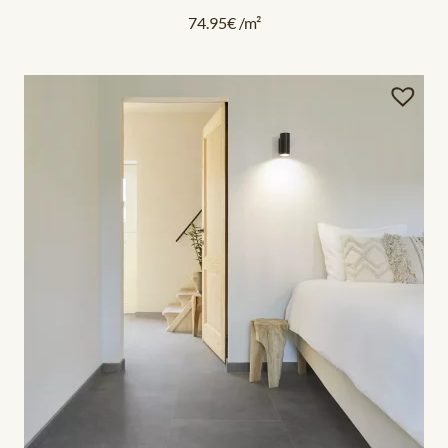
74.95
€
/m²