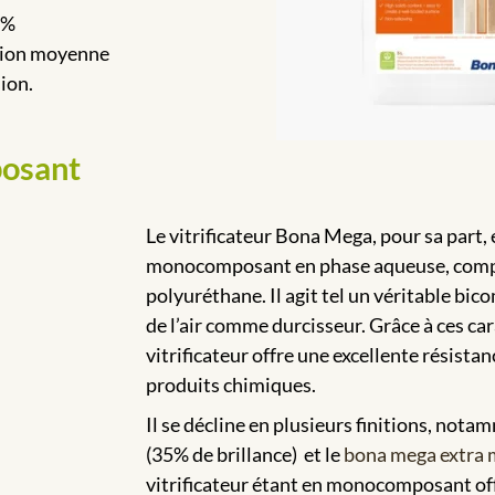
 %
tion moyenne
sion.
posant
Le vitrificateur Bona Mega, pour sa part, e
monocomposant en phase aqueuse, comp
polyuréthane. Il agit tel un véritable bic
de l’air comme durcisseur. Grâce à ces car
vitrificateur offre une excellente résistan
produits chimiques.
Il se décline en plusieurs finitions, nota
(35% de brillance) et le
bona mega extra 
vitrificateur étant en monocomposant off