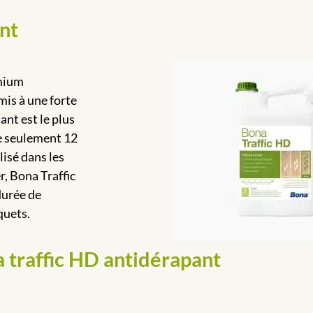
nt
emium
is à une forte
ant est le plus
e seulement 12
isé dans les
r, Bona Traffic
durée de
quets.
a traffic HD antidérapant