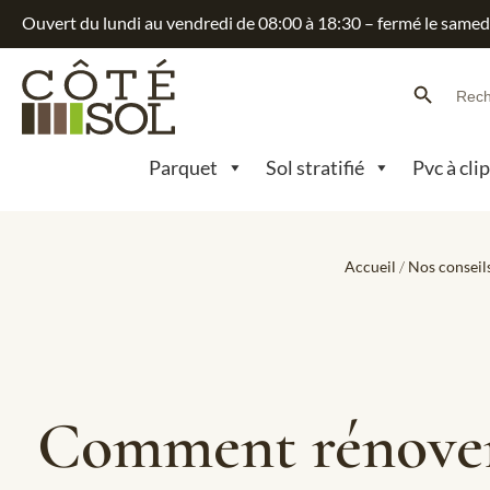
Ouvert du lundi au vendredi de 08:00 à 18:30 – fermé le samed
Search Button
Searc
for:
Parquet
Sol stratifié
Pvc à cli
Accueil
/
Nos conseil
Comment rénover