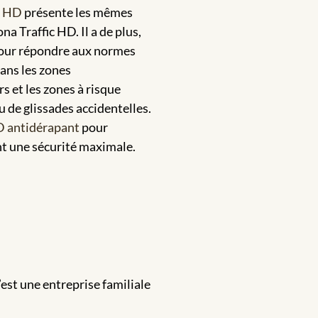
c HD
présente les mêmes
a Traffic HD. Il a de plus,
pour répondre aux normes
dans les zones
rs et les zones à risque
u de glissades accidentelles.
D antidérapant
pour
nt une sécurité maximale.
est une entreprise familiale