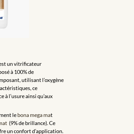
st un vitrificateur
osé à 100% de
omposant, utilisant l’oxygène
actéristiques, ce
ce à l’usure ainsi qu’aux
mment le
bona mega ma
t
mat
(9% de brillance). Ce
re un confort d’application.