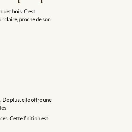
rquet bois. C’est
ur claire, proche de son
 De plus, elle offre une
les.
nces.
Cette finition est