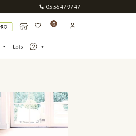
05 56 47 97 47
0
PRO
Lots